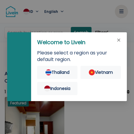
ID
English
Filters
Search by location or property
Search
Welcome to LiveIn
Please select a region as your
Home
Rent
Banten
Kota Tangerang
default region.
Live In Budi Luhur Ciledug
Thailand
Vietnam
Accommodation for rent in Livein At Budi Luhur
Ciledug
Indonesia
1
Records
Sort By
Default Order
Featured