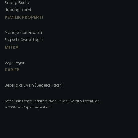
Ruang Berita
Hubungi kami
PEMILIK PROPERTI
Manajemen Properti
Property Owner Login
MITRA
Login Agen
KARIER
Bekerja di LiveIn (Segera Hadir)
Ketentuan Penggunaa
Kebijakan Privasi
Syarat & Ketentuan
© 2025 Hak Cipta Terpelihara