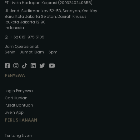
PT. LiveIn Hadapan Korprasi (2003240240655)
Jl. Jend. Sudirman kav 52-53, Senayan, Kec. Kby
Baru, Kota Jakarta Selatan, Daerah Khusus
Ibukota Jakarta 12190
Indonesia
+62 8151 975 5105
Jam Operasional:
Senin – Jumat 10am – 6pm
PENYEWA
Login Penyewa
Cari Hunian
Pusat Bantuan
LiveIn App
PERUSHANAAN
Tentang Livein