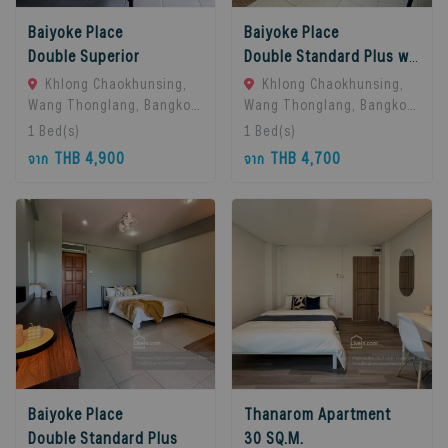
Baiyoke Place
Baiyoke Place
Double Superior
Double Standard Plus with balcony
Khlong Chaokhunsing,
Khlong Chaokhunsing,
Wang Thonglang, Bangkok,
Wang Thonglang, Bangkok,
Bangkok, 10310 Bangkok,
Bangkok, 10310 Bangkok,
1
Bed(s)
1
Bed(s)
Thailand
Thailand
THB 4,900
THB 4,700
จาก
จาก
Baiyoke Place
Thanarom Apartment
Double Standard Plus
30 SQ.M.