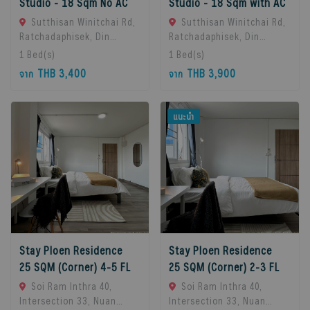
Studio - 18 Sqm No AC
Studio - 18 Sqm with AC
Sutthisan Winitchai Rd,
Sutthisan Winitchai Rd,
Ratchadaphisek, Din
Ratchadaphisek, Din
Daeng, Bangkok 10400,
Daeng, Bangkok 10400,
1
Bed(s)
1
Bed(s)
Huai Khwang, 10310
Huai Khwang, 10310
THB 3,400
THB 3,900
จาก
จาก
Bangkok, Thailand
Bangkok, Thailand
แนะนำ
Stay Ploen Residence
Stay Ploen Residence
25 SQM (Corner) 4-5 FL
25 SQM (Corner) 2-3 FL
Soi Ram Inthra 40,
Soi Ram Inthra 40,
Intersection 33, Nuan
Intersection 33, Nuan