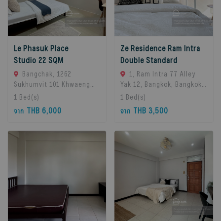
Le Phasuk Place
Ze Residence Ram Intra
Studio 22 SQM
Double Standard
Bangchak, 1262
1, Ram Intra 77 Alley
Sukhumvit 101 Khwaeng
Yak 12, Bangkok, Bangkok
Bang Chak, Khet Phra
10230, Bangkok, 10230
1
Bed(s)
1
Bed(s)
Khanong, Bangkok 10260,
Bangkok, Thailand
THB 6,000
THB 3,500
จาก
จาก
Bangkok, 10260 Bangkok,
Thailand