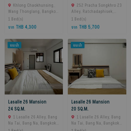
Khlong Chaokhunsing,
252 Pracha Songkhro 23
Wang Thonglang, Bangkok,
Alley, Ratchadaphisek,
Bangkok, 10310 Bangkok,
Khet Din Daeng, Bangkok
1
Bed(s)
1
Bed(s)
Thailand
10400, Din Daeng, 10400
THB 4,300
THB 5,700
จาก
จาก
Bangkok, Thailand
แนะนำ
แนะนำ
Lasalle 26 Mansion
Lasalle 26 Mansion
24 SQ.M.
20 SQ.M.
1 Lasalle 26 Alley, Bang
1 Lasalle 26 Alley, Bang
Na Tai, Bang Na, Bangkok
Na Tai, Bang Na, Bangkok
10260, Bangna, 10260
10260, Bangna, 10260
1
Bed(s)
1
Bed(s)