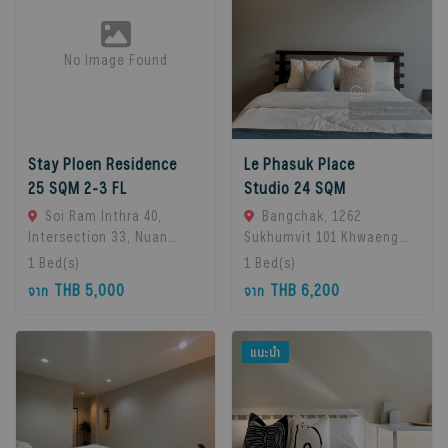
No Image Found
Stay Ploen Residence
Le Phasuk Place
25 SQM 2-3 FL
Studio 24 SQM
Soi Ram Inthra 40,
Bangchak, 1262
Intersection 33, Nuan
Sukhumvit 101 Khwaeng
Chan Subdistrict, Bueng
Bang Chak, Khet Phra
1
Bed(s)
1
Bed(s)
Kum District, Bangkok
Khanong, Bangkok 10260,
THB 5,000
THB 6,200
จาก
จาก
10230, Thailand., Bangkok,
Bangkok, 10260 Bangkok,
10230 Bangkok, Thailand
Thailand
แนะนำ