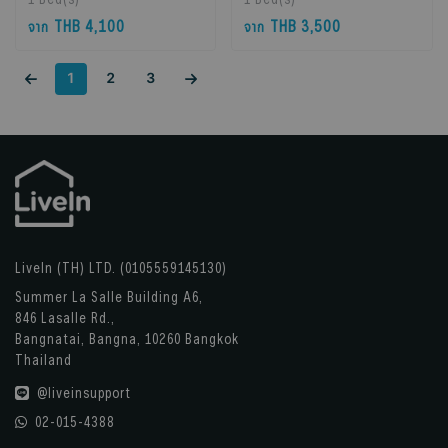
Bangkok, Thailand
Bangkok, Thailand
THB 4,100
THB 3,500
จาก
จาก
1
2
3
LiveIn (TH) LTD. (0105559145130)
Summer La Salle Building A6,
846 Lasalle Rd.,
Bangnatai, Bangna, 10260 Bangkok
Thailand
@liveinsupport
02-015-4388