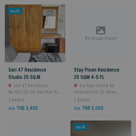
แนะนำ
No Image Found
Seri 47 Residence
Stay Ploen Residence
Studio 25 SQ.M
25 SQM 4-5 FL
Seri 47 Residence
Soi Ram Inthra 40,
No.62/139 Soi Serithai Soi,
Intersection 33, Nuan
Bueng Kum Subdistrict,
Chan Subdistrict, Bueng
1
Bed(s)
1
Bed(s)
Bueng Kum District,
Kum District, Bangkok
THB 3,400
THB 5,000
จาก
จาก
Bangkok, Bangkok, 10240
10230, Thailand., Bangkok,
Bangkok, Thailand
10230 Bangkok, Thailand
แนะนำ