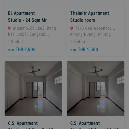
BL Apartment
Thaimitr Apartment
Studio - 24 Sqm Air
Studio room
ลาดพร้าว109 แยก5, Bang
47/8 ซอย คลองหลวง 1
Kapi, 10240 Bangkok,
Khlong Nueng, Khlong
Thailand
Luang District, Pathum
1
Bed(s)
1
Bed(s)
Thani 12120, khlong
THB 2,900
THB 1,500
จาก
จาก
Luang, 12120 Pathum
Thani, Thailand
C.S. Apartment
C.S. Apartment