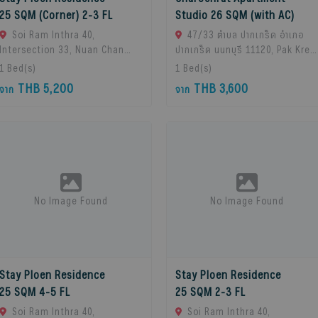
25 SQM (Corner) 2-3 FL
Studio 26 SQM (with AC)
Soi Ram Inthra 40,
47/33 ตำบล ปากเกร็ด อำเภอ
Intersection 33, Nuan Chan
ปากเกร็ด นนทบุรี 11120, Pak Kret,
Subdistrict, Bueng Kum
11120 Bangkok, Thailand
1
Bed(s)
1
Bed(s)
District, Bangkok 10230,
THB 5,200
THB 3,600
จาก
จาก
Thailand., Bangkok, 10230
Bangkok, Thailand
No Image Found
No Image Found
Stay Ploen Residence
Stay Ploen Residence
25 SQM 4-5 FL
25 SQM 2-3 FL
Soi Ram Inthra 40,
Soi Ram Inthra 40,