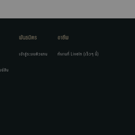
พันธมิตร
อาชีพ
เข้าสู่ระบบตัวแทน
ทำงานที่ LiveIn (เร็วๆ นี้)
พย์สิน