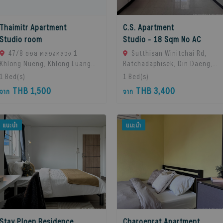
Thaimitr Apartment
C.S. Apartment
Studio room
Studio - 18 Sqm No AC
47/8 ซอย คลองหลวง 1
Sutthisan Winitchai Rd,
Khlong Nueng, Khlong Luang
Ratchadaphisek, Din Daeng,
District, Pathum Thani 12120,
Bangkok 10400, Huai Khwang,
1
Bed(s)
1
Bed(s)
khlong Luang, 12120 Pathum
10310 Bangkok, Thailand
THB 1,500
THB 3,400
จาก
จาก
Thani, Thailand
แนะนำ
แนะนำ
Stay Ploen Residence
Charoenrat Apartment