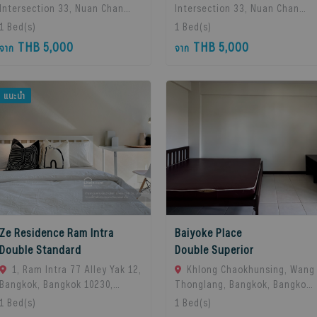
Intersection 33, Nuan Chan
Intersection 33, Nuan Chan
Subdistrict, Bueng Kum
Subdistrict, Bueng Kum
1
Bed(s)
1
Bed(s)
District, Bangkok 10230,
District, Bangkok 10230,
THB 5,000
THB 5,000
จาก
จาก
Thailand., Bangkok, 10230
Thailand., Bangkok, 10230
Bangkok, Thailand
Bangkok, Thailand
แนะนำ
Ze Residence Ram Intra
Baiyoke Place
Double Standard
Double Superior
1, Ram Intra 77 Alley Yak 12,
Khlong Chaokhunsing, Wang
Bangkok, Bangkok 10230,
Thonglang, Bangkok, Bangkok,
Bangkok, 10230 Bangkok,
10310 Bangkok, Thailand
1
Bed(s)
1
Bed(s)
Thailand