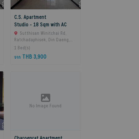
C.S. Apartment
Studio - 18 Sqm with AC
Sutthisan Winitchai Rd,
Ratchadaphisek, Din Daeng,
Bangkok 10400, Huai Khwang,
1
Bed(s)
10310 Bangkok, Thailand
THB 3,900
จาก
No Image Found
Charoenrat Apartment