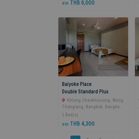
THB 6,000
จาก
Thailand
Baiyoke Place
Double Standard Plus
Khlong Chaokhunsing, Wang
Thonglang, Bangkok, Bangkok,
10310 Bangkok, Thailand
1
Bed(s)
THB 4,300
จาก