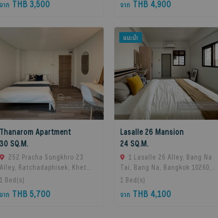
THB 3,500
THB 4,900
จาก
จาก
แนะนำ
Thanarom Apartment
Lasalle 26 Mansion
30 SQ.M.
24 SQ.M.
252 Pracha Songkhro 23
1 Lasalle 26 Alley, Bang Na
Alley, Ratchadaphisek, Khet
Tai, Bang Na, Bangkok 10260,
Din Daeng, Bangkok 10400, Din
Bangna, 10260 Bangkok,
1
Bed(s)
1
Bed(s)
Daeng, 10400 Bangkok,
Thailand
THB 5,700
THB 4,100
จาก
จาก
Thailand