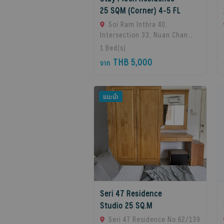
25 SQM (Corner) 4-5 FL
Soi Ram Inthra 40,
Intersection 33, Nuan Chan
Subdistrict, Bueng Kum
1
Bed(s)
District, Bangkok 10230,
THB 5,000
จาก
Thailand., Bangkok, 10230
Bangkok, Thailand
แนะนำ
Seri 47 Residence
Studio 25 SQ.M
Seri 47 Residence No.62/139