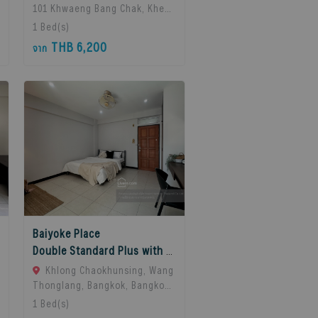
101 Khwaeng Bang Chak, Khet
Phra Khanong, Bangkok 10260,
1
Bed(s)
Bangkok, 10260 Bangkok,
THB 6,200
จาก
Thailand
Baiyoke Place
Double Standard Plus with balcony
Khlong Chaokhunsing, Wang
Thonglang, Bangkok, Bangkok,
10310 Bangkok, Thailand
1
Bed(s)