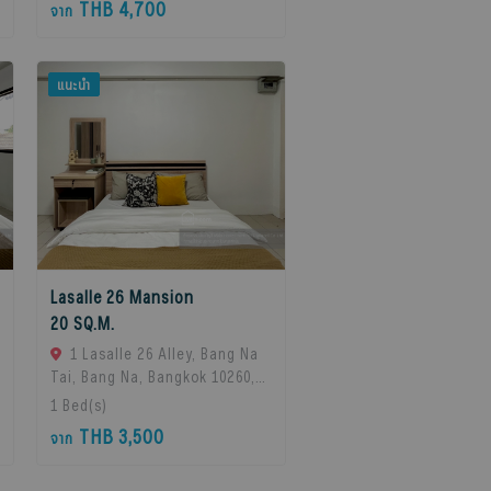
THB 4,700
จาก
แนะนำ
Lasalle 26 Mansion
20 SQ.M.
1 Lasalle 26 Alley, Bang Na
Tai, Bang Na, Bangkok 10260,
Bangna, 10260 Bangkok,
1
Bed(s)
Thailand
THB 3,500
จาก