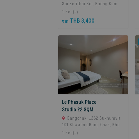
Soi Serithai Soi, Bueng Kum
Subdistrict, Bueng Kum
1
Bed(s)
District, Bangkok, Bangkok,
THB 3,400
จาก
10240 Bangkok, Thailand
Le Phasuk Place
Studio 22 SQM
Bangchak, 1262 Sukhumvit
101 Khwaeng Bang Chak, Khet
Phra Khanong, Bangkok 10260,
1
Bed(s)
Bangkok, 10260 Bangkok,