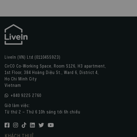
LiveIn (VN) Ltd (0110455923)
CirCO Co-Working Space, Room S126, H3 apartment,
1st Floor, 384 Hoàng Diệu St., Ward 6, District 4,
Ho Chi Minh City
Vietnam
+840 9225 2760
Giờ làm việc:
Từ thứ 2 – Thứ 6 10h sáng tới 6h chiều
KHÁCH THUÊ