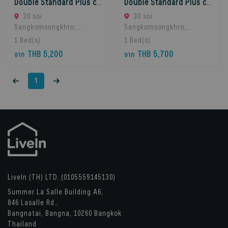
Double Standard Plus corner room floors 2-3
Double Standard Plus corner room floors 4-5
30 soi
30 soi
Sangkomsongkhro,
Sangkomsongkhro,
LatPhrao71, LatPhrao,
LatPhrao71, LatPhrao,
1
Bed(s)
1
Bed(s)
Bangkok, Ladprao, 10230
Bangkok, Ladprao, 10230
THB 5,200
THB 5,700
จาก
จาก
Bangkok, Thailand
Bangkok, Thailand
1
LiveIn (TH) LTD. (0105559145130)
Summer La Salle Building A6,
846 Lasalle Rd.,
Bangnatai, Bangna, 10260 Bangkok
Thailand