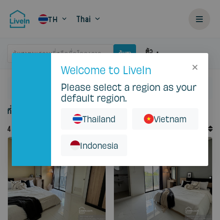
Thai
TH
ตัว
ค้นหาตามสถานที่หรือชื่อโครงการ
ค้นหา
กรอง
Welcome to LiveIn
Please select a region as your
หน้าแรก
เช่า
Bangkok
Ladprao
default region.
ที่พักให้เช่าใน Ladprao
Thailand
Vietnam
คำสั่งเริ่มต้น
4
บันทึก
จัดเรียงตาม
Indonesia
แนะนำ