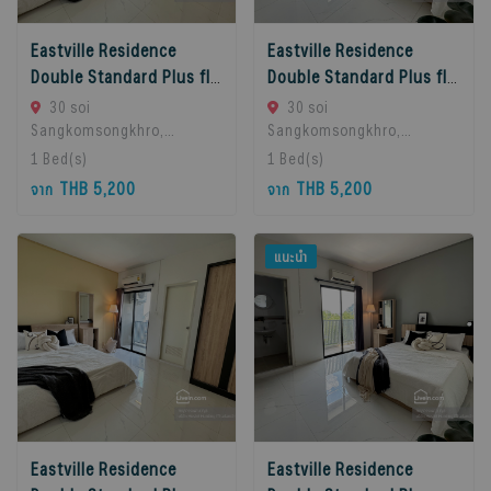
Eastville Residence
Eastville Residence
Double Standard Plus floors 2-3
Double Standard Plus floors 4-5
30 soi
30 soi
Sangkomsongkhro,
Sangkomsongkhro,
LatPhrao71, LatPhrao,
LatPhrao71, LatPhrao,
1
Bed(s)
1
Bed(s)
Bangkok, Ladprao, 10230
Bangkok, Ladprao, 10230
THB 5,200
THB 5,200
จาก
จาก
Bangkok, Thailand
Bangkok, Thailand
แนะนำ
Eastville Residence
Eastville Residence