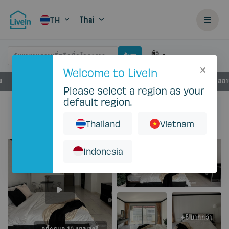
Thai
TH
ตัว
ค้นหาตามสถานที่หรือชื่อโครงการ
ค้นหา
กรอง
Welcome to LiveIn
พ
สิ่งอำนวยความสะดวก
รายละเอียดการเช่า
สถานที่
สถาน
Please select a region as your
default region.
หน้าแรก
เช่า
Bangkok
Chatuchak
Sena House
33 SQ.M.
Thailand
Vietnam
Indonesia
+6 มากกว่า
ดูทั้งหมด 10 แกลเลอรี่